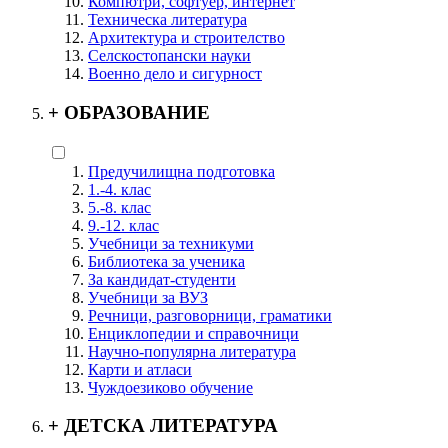
Компютри, софтуер, интернет
Техническа литература
Архитектура и строителство
Селскостопански науки
Военно дело и сигурност
+
ОБРАЗОВАНИЕ
Предучилищна подготовка
1.-4. клас
5.-8. клас
9.-12. клас
Учебници за техникуми
Библиотека за ученика
За кандидат-студенти
Учебници за ВУЗ
Речници, разговорници, граматики
Енциклопедии и справочници
Научно-популярна литература
Карти и атласи
Чуждоезиково обучение
+
ДЕТСКА ЛИТЕРАТУРА