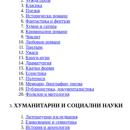
Чужда проза
Класика
Поезия
Исторически романи
Фантастика и фентъзи
Хумор и сатира
Криминални романи
Чиклит
Любовни романи
Трилъри
Ужаси
Книги-игри
Драматургия
Кратки форми
Есеистика
Пътеписи
Мемоари, биографии, писма
Публицистика, документалистика
Фолклор и митология
ХУМАНИТАРНИ И СОЦИАЛНИ НАУКИ
Литературни изследвания
Езикознание и семиотика
История и археология