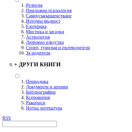
Религия
Приложна психология
Самоусъвършенстване
Източна мъдрост
Езотерика
Мистика и загадки
Астрология
Любовно изкуство
Спорт, туризъм и пътеводители
За родители
+
ДРУГИ КНИГИ
Периодика
Документи и архиви
Библиографии
Ксерокопия
Ръкописи
Нотна литература
RSS