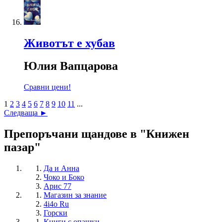
Животът е хубав
Юлия Вапцарова
Сравни цени!
1
2
3
4
5
6
7
8
9
10
11
...
Следваща ►
Препоръчани щандове в "Книжен
пазар"
Да и Анна
Чоко и Боко
Арис 77
Магазин за знание
4i4o Ru
Горски
Книги с опашки