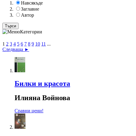
Навсякъде
Заглавие
Автор
Категории
1
2
3
4
5
6
7
8
9
10
11
...
Следваща ►
Билки и красота
Илияна Войнова
Сравни цени!