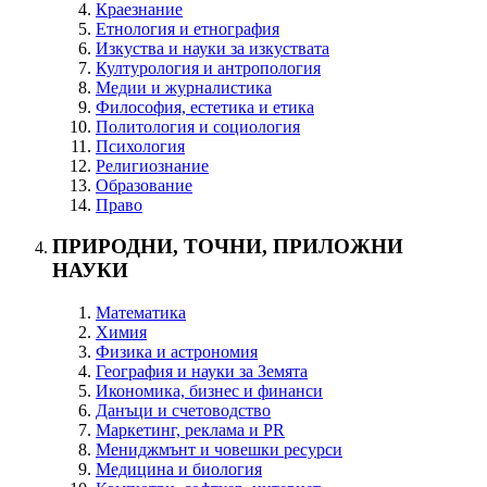
Краезнание
Етнология и етнография
Изкуства и науки за изкуствата
Културология и антропология
Медии и журналистика
Философия, естетика и етика
Политология и социология
Психология
Религиознание
Образование
Право
ПРИРОДНИ, ТОЧНИ, ПРИЛОЖНИ
НАУКИ
Математика
Химия
Физика и астрономия
География и науки за Земята
Икономика, бизнес и финанси
Данъци и счетоводство
Маркетинг, реклама и PR
Мениджмънт и човешки ресурси
Медицина и биология