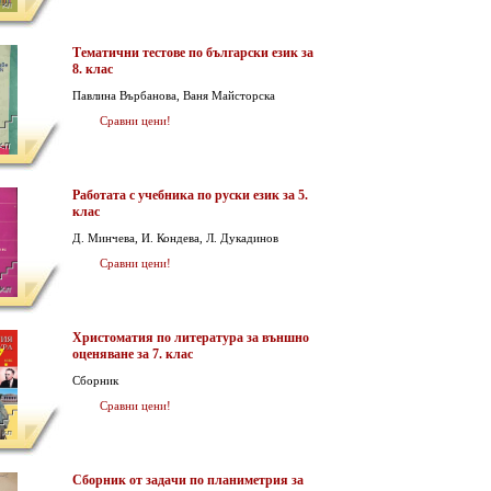
Тематични тестове по български език за
8. клас
Павлина Върбанова, Ваня Майсторска
Сравни цени!
Работата с учебника по руски език за 5.
клас
Д. Минчева, И. Кондева, Л. Дукадинов
Сравни цени!
Христоматия по литература за външно
оценяване за 7. клас
Сборник
Сравни цени!
Сборник от задачи по планиметрия за