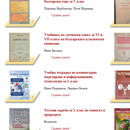
български език за 7. клас
Павлина Върбанова, Петя Маркова
Сравни цени!
Учебникъ по латински езикъ за VI и
VII класъ на българските класически
гимназии
Иван Брожка
Сравни цени!
Учебна тетрадка по компютърно
моделиране и информационни
технологии за 5. клас
Иван Първанов, Людмил Бонев
Сравни цени!
Тестови задачи за 5. клас по човекът и
природата
Колектив
Сравни цени!