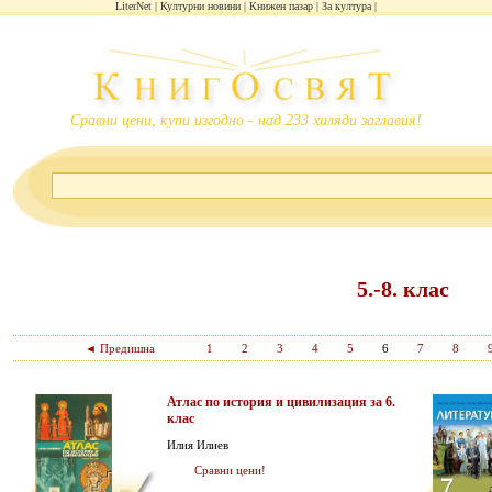
LiterNet
Културни новини
Книжен пазар
За култура
Сравни цени, купи изгодно - над 233 хиляди заглавия!
5.-8. клас
◄ Предишна
1
2
3
4
5
6
7
8
Атлас по история и цивилизация за 6.
клас
Илия Илиев
Сравни цени!