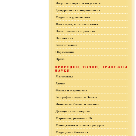
Изкуства и науки за изкуствата
Културология и антропология
Медии и журналистика
Философия, естетика и етика
Политология и социология
Психология
Религиознание
Образование
Право
ПРИРОДНИ, ТОЧНИ, ПРИЛОЖНИ
НАУКИ
Математика
Химия
Физика и астрономия
География и науки за Земята
Икономика, бизнес и финанси
Данъци и счетоводство
Маркетинг, реклама и PR
Мениджмънт и човешки ресурси
Медицина и биология