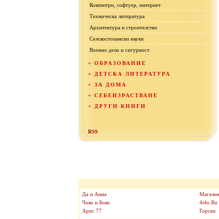
Компютри, софтуер, интернет
Техническа литература
Архитектура и строителство
Селскостопански науки
Военно дело и сигурност
+
ОБРАЗОВАНИЕ
+
ДЕТСКА ЛИТЕРАТУРА
+
ЗА ДОМА
+
СЕБЕИЗРАСТВАНЕ
+
ДРУГИ КНИГИ
RSS
Да и Анна
Магазин
Чоко и Боко
4i4o Ru
Арис 77
Горски