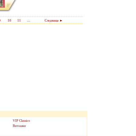
9
10
11
...
Следваща ►
VIP Classics
Витошки