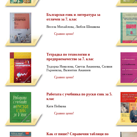
Български език и литература за
отличен за 7. клас
Весела Михайлова, Любов Шишкова
Сравни цени!
Тетрадка по технологии и
предприемачество за 7. клас
Тодорка Николова, Светла Ананиева, Силвия
Гърневска, Валентин Ананиев
Сравни цени!
Работата с учебника по руски език за 5.
клас
Катя Пейкова
Сравни цени!
Как се пише? Справочни таблици по