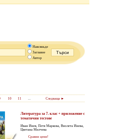
Навсякъде
Заглавие
Автор
9
10
11
...
Следваща ►
Литература за 7. клас + прилoжение с
тематични тестове
Иван Инев, Петя Маркова, Виолета Инева,
Цветана Милчева
Сравни цени!