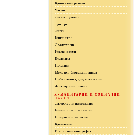
Криминални романи
Чиклит
Любовни романи
Трилъри
Ужаси
Книги-игри
Драматургия
Кратки форми
Есеистика
Пътеписи
Мемоари, биографии, писма
Публицистика, документалистика
Фолклор и митология
ХУМАНИТАРНИ И СОЦИАЛНИ
НАУКИ
Литературни изследвания
Езикознание и семиотика
История и археология
Краезнание
Етнология и етнография