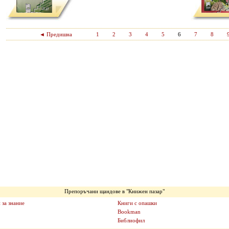
◄ Предишна
1
2
3
4
5
6
7
8
Препоръчани щандове в "Книжен пазар"
 за знание
Книги с опашки
Bookman
Библиофил