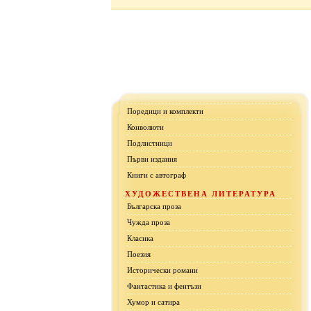
Поредици и комплекти
Конволюти
Подлистници
Първи издания
Книги с автограф
ХУДОЖЕСТВЕНА ЛИТЕРАТУРА
Българска проза
Чужда проза
Класика
Поезия
Исторически романи
Фантастика и фентъзи
Хумор и сатира