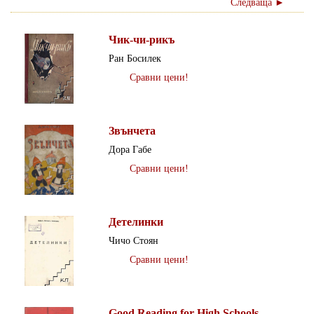
Следваща ►
Чик-чи-рикъ
Ран Босилек
Сравни цени!
Звънчета
Дора Габе
Сравни цени!
Детелинки
Чичо Стоян
Сравни цени!
Good Reading for High Schools