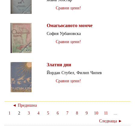
Сравни цени!
Омагьосаното момче
София Урбановска
Сравни цени!
Златни дни
Йордан Стубел, Филип Чипев
Сравни цени!
◄ Предишна
1
2
3
4
5
6
7
8
9
10
11
...
Следваща ►