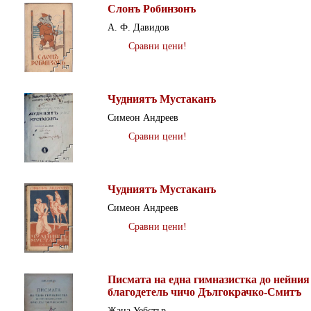
Слонъ Робинзонъ
А. Ф. Давидов
Сравни цени!
Чудниятъ Мустаканъ
Симеон Андреев
Сравни цени!
Чудниятъ Мустаканъ
Симеон Андреев
Сравни цени!
Писмата на една гимназистка до нейния
благодетель чичо Дългокрачко-Смитъ
Жана Уебстър