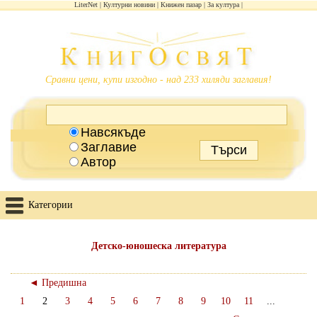
LiterNet
Културни новини
Книжен пазар
За култура
Сравни цени, купи изгодно - над 233 хиляди заглавия!
Навсякъде
Заглавие
Автор
Категории
Детско-юношеска литература
◄ Предишна
1
2
3
4
5
6
7
8
9
10
11
...