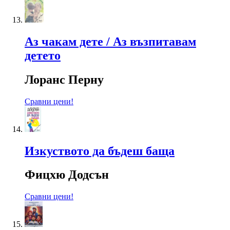
Аз чакам дете / Аз възпитавам
детето
Лоранс Перну
Сравни цени!
Изкуството да бъдеш баща
Фицхю Додсън
Сравни цени!