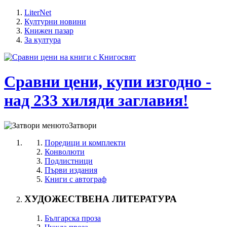
LiterNet
Културни новини
Книжен пазар
За култура
Сравни цени, купи изгодно -
над 233 хиляди заглавия!
Затвори
Поредици и комплекти
Конволюти
Подлистници
Първи издания
Книги с автограф
ХУДОЖЕСТВЕНА ЛИТЕРАТУРА
Българска проза