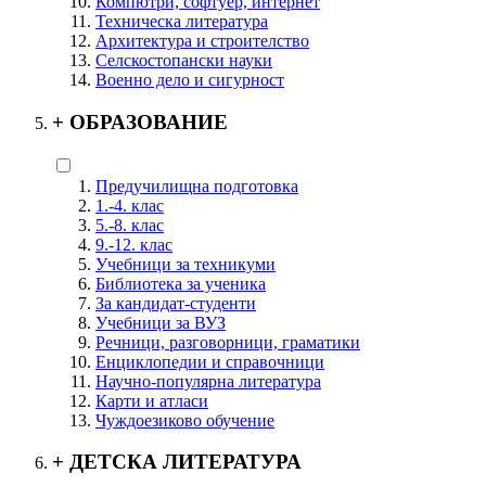
Компютри, софтуер, интернет
Техническа литература
Архитектура и строителство
Селскостопански науки
Военно дело и сигурност
+
ОБРАЗОВАНИЕ
Предучилищна подготовка
1.-4. клас
5.-8. клас
9.-12. клас
Учебници за техникуми
Библиотека за ученика
За кандидат-студенти
Учебници за ВУЗ
Речници, разговорници, граматики
Енциклопедии и справочници
Научно-популярна литература
Карти и атласи
Чуждоезиково обучение
+
ДЕТСКА ЛИТЕРАТУРА