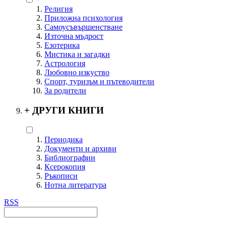
Религия
Приложна психология
Самоусъвършенстване
Източна мъдрост
Езотерика
Мистика и загадки
Астрология
Любовно изкуство
Спорт, туризъм и пътеводители
За родители
+
ДРУГИ КНИГИ
Периодика
Документи и архиви
Библиографии
Ксерокопия
Ръкописи
Нотна литература
RSS