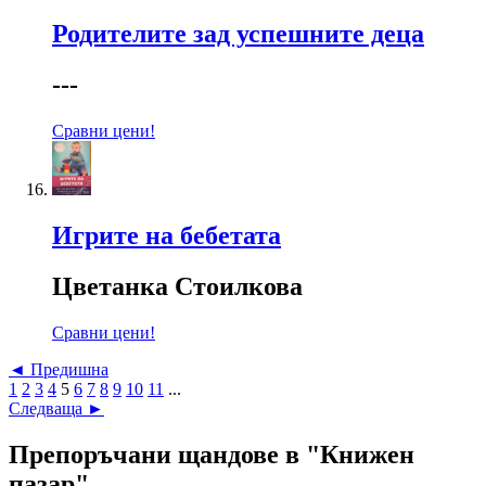
Родителите зад успешните деца
---
Сравни цени!
Игрите на бебетата
Цветанка Стоилкова
Сравни цени!
◄ Предишна
1
2
3
4
5
6
7
8
9
10
11
...
Следваща ►
Препоръчани щандове в "Книжен
пазар"