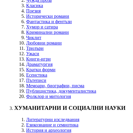
Чужда проза
Класика
Поезия
Исторически романи
Фантастика и фентъзи
Хумор и сатира
Криминални романи
Чиклит
Любовни романи
Трилъри
Ужаси
Книги-игри
Драматургия
Кратки форми
Есеистика
Пътеписи
Мемоари, биографии, писма
Публицистика, документалистика
Фолклор и митология
ХУМАНИТАРНИ И СОЦИАЛНИ НАУКИ
Литературни изследвания
Езикознание и семиотика
История и археология