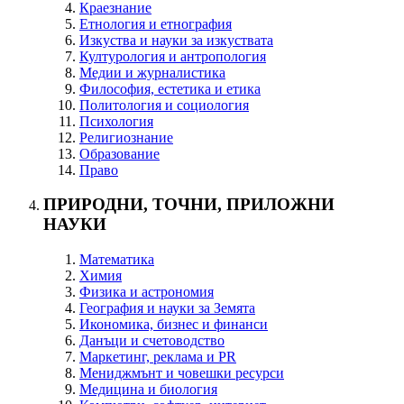
Краезнание
Етнология и етнография
Изкуства и науки за изкуствата
Културология и антропология
Медии и журналистика
Философия, естетика и етика
Политология и социология
Психология
Религиознание
Образование
Право
ПРИРОДНИ, ТОЧНИ, ПРИЛОЖНИ
НАУКИ
Математика
Химия
Физика и астрономия
География и науки за Земята
Икономика, бизнес и финанси
Данъци и счетоводство
Маркетинг, реклама и PR
Мениджмънт и човешки ресурси
Медицина и биология