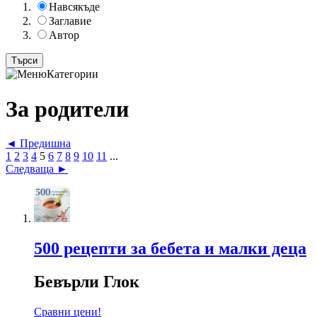
Навсякъде
Заглавие
Автор
Категории
За родители
◄ Предишна
1
2
3
4
5
6
7
8
9
10
11
...
Следваща ►
500 рецепти за бебета и малки деца
Бевърли Глок
Сравни цени!