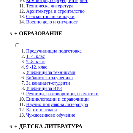
Компютри, софтуер, интернет
Техническа литература
Архитектура и строителство
Селскостопански науки
Военно дело и сигурност
+
ОБРАЗОВАНИЕ
Предучилищна подготовка
1.-4. клас
5.-8. клас
9.-12. клас
Учебници за техникуми
Библиотека за ученика
За кандидат-студенти
Учебници за ВУЗ
Речници, разговорници, граматики
Енциклопедии и справочници
Научно-популярна литература
Карти и атласи
Чуждоезиково обучение
+
ДЕТСКА ЛИТЕРАТУРА