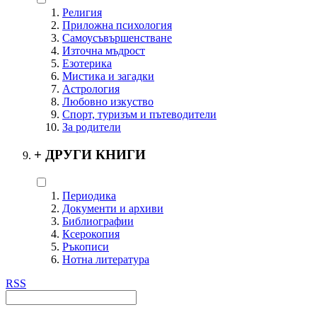
Религия
Приложна психология
Самоусъвършенстване
Източна мъдрост
Езотерика
Мистика и загадки
Астрология
Любовно изкуство
Спорт, туризъм и пътеводители
За родители
+
ДРУГИ КНИГИ
Периодика
Документи и архиви
Библиографии
Ксерокопия
Ръкописи
Нотна литература
RSS