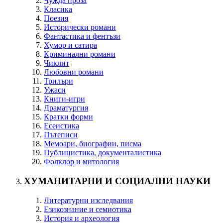
Чужда проза
Класика
Поезия
Исторически романи
Фантастика и фентъзи
Хумор и сатира
Криминални романи
Чиклит
Любовни романи
Трилъри
Ужаси
Книги-игри
Драматургия
Кратки форми
Есеистика
Пътеписи
Мемоари, биографии, писма
Публицистика, документалистика
Фолклор и митология
ХУМАНИТАРНИ И СОЦИАЛНИ НАУКИ
Литературни изследвания
Езикознание и семиотика
История и археология