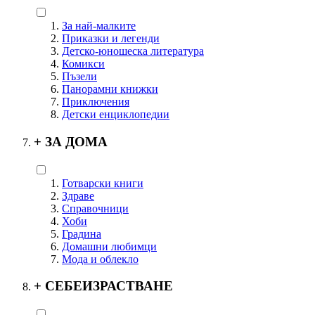
За най-малките
Приказки и легенди
Детско-юношеска литература
Комикси
Пъзели
Панорамни книжки
Приключения
Детски енциклопедии
+
ЗА ДОМА
Готварски книги
Здраве
Справочници
Хоби
Градина
Домашни любимци
Мода и облекло
+
СЕБЕИЗРАСТВАНЕ