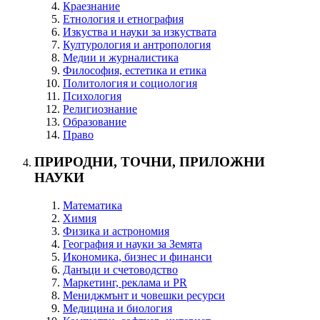
Краезнание
Етнология и етнография
Изкуства и науки за изкуствата
Културология и антропология
Медии и журналистика
Философия, естетика и етика
Политология и социология
Психология
Религиознание
Образование
Право
ПРИРОДНИ, ТОЧНИ, ПРИЛОЖНИ
НАУКИ
Математика
Химия
Физика и астрономия
География и науки за Земята
Икономика, бизнес и финанси
Данъци и счетоводство
Маркетинг, реклама и PR
Мениджмънт и човешки ресурси
Медицина и биология