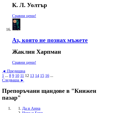
К. Л. Уолтър
Сравни цени!
Аз, която не познах мъжете
Жаклин Харпман
Сравни цени!
◄ Предишна
1
...
8
9
10
11
12
13
14
15
16
...
Следваща ►
Препоръчани щандове в "Книжен
пазар"
Да и Анна
Чоко и Боко