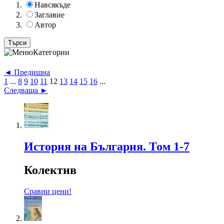
Навсякъде
Заглавие
Автор
Категории
◄ Предишна
1
...
8
9
10
11
12
13
14
15
16
...
Следваща ►
История на България. Том 1-7
Колектив
Сравни цени!