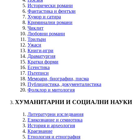
Исторически романи
Фантастика и фентъзи
Хумор и сатира
Криминални романи
Чиклит
Любовни романи
Трилъри
Ужаси
Книги-игри
Драматургия
Кратки форми
Есеистика
Пътеписи
Мемоари, биографии, писма
Публицистика, документалистика
Фолклор и митология
ХУМАНИТАРНИ И СОЦИАЛНИ НАУКИ
Литературни изследвания
Езикознание и семиотика
История и археология
Краезнание
Етнология и етнография