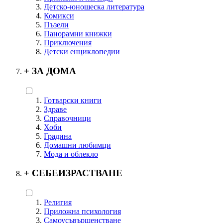
Детско-юношеска литература
Комикси
Пъзели
Панорамни книжки
Приключения
Детски енциклопедии
+
ЗА ДОМА
Готварски книги
Здраве
Справочници
Хоби
Градина
Домашни любимци
Мода и облекло
+
СЕБЕИЗРАСТВАНЕ
Религия
Приложна психология
Самоусъвършенстване