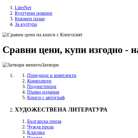
LiterNet
Културни новини
Книжен пазар
За култура
Сравни цени, купи изгодно - н
Затвори
Поредици и комплекти
Конволюти
Подлистници
Първи издания
Книги с автограф
ХУДОЖЕСТВЕНА ЛИТЕРАТУРА
Българска проза
Чужда проза
Класика
Поезия