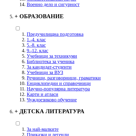
Военно дело и сигурност
+
ОБРАЗОВАНИЕ
Предучилищна подготовка
1.-4. клас
5.-8. клас
9.-12. клас
Учебници за техникуми
Библиотека за ученика
За кандидат-студенти
Учебници за ВУЗ
Речници, разговорници, граматики
Енциклопедии и справочници
Научно-популярна литература
Карти и атласи
Чуждоезиково обучение
+
ДЕТСКА ЛИТЕРАТУРА
За най-малките
Приказки и легенди