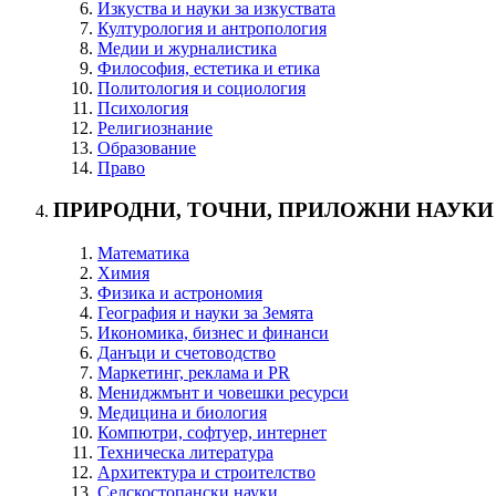
Изкуства и науки за изкуствата
Културология и антропология
Медии и журналистика
Философия, естетика и етика
Политология и социология
Психология
Религиознание
Образование
Право
ПРИРОДНИ, ТОЧНИ, ПРИЛОЖНИ НАУКИ
Математика
Химия
Физика и астрономия
География и науки за Земята
Икономика, бизнес и финанси
Данъци и счетоводство
Маркетинг, реклама и PR
Мениджмънт и човешки ресурси
Медицина и биология
Компютри, софтуер, интернет
Техническа литература
Архитектура и строителство
Селскостопански науки