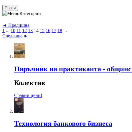
Категории
◄ Предишна
1
...
10
11
12
13
14
15
16
17
18
...
Следваща ►
Наръчник на практиканта - общинс
Колектив
Сравни цени!
Технология банкового бизнеса