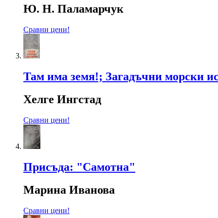
Ю. Н. Паламарчук
Сравни цени!
Там има земя!; Загадъчни морски и
Хелге Ингстад
Сравни цени!
Присъда: "Самотна"
Марина Иванова
Сравни цени!