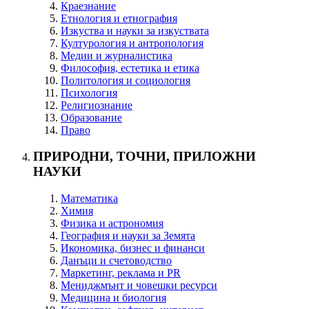
Краезнание
Етнология и етнография
Изкуства и науки за изкуствата
Културология и антропология
Медии и журналистика
Философия, естетика и етика
Политология и социология
Психология
Религиознание
Образование
Право
ПРИРОДНИ, ТОЧНИ, ПРИЛОЖНИ
НАУКИ
Математика
Химия
Физика и астрономия
География и науки за Земята
Икономика, бизнес и финанси
Данъци и счетоводство
Маркетинг, реклама и PR
Мениджмънт и човешки ресурси
Медицина и биология