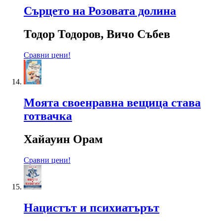
Сърцето на Розовата долина
Тодор Тодоров, Вичо Събев
Сравни цени!
Моята своенравна вещица става
готвачка
Хайауин Орам
Сравни цени!
Нацистът и психиатърът