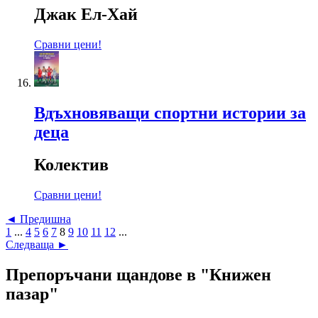
Джак Ел-Хай
Сравни цени!
Вдъхновяващи спортни истории за
деца
Колектив
Сравни цени!
◄ Предишна
1
...
4
5
6
7
8
9
10
11
12
...
Следваща ►
Препоръчани щандове в "Книжен
пазар"