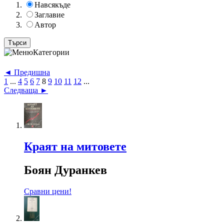
Навсякъде
Заглавие
Автор
Категории
◄ Предишна
1
...
4
5
6
7
8
9
10
11
12
...
Следваща ►
Краят на митовете
Боян Дуранкев
Сравни цени!