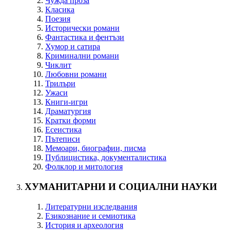
Чужда проза
Класика
Поезия
Исторически романи
Фантастика и фентъзи
Хумор и сатира
Криминални романи
Чиклит
Любовни романи
Трилъри
Ужаси
Книги-игри
Драматургия
Кратки форми
Есеистика
Пътеписи
Мемоари, биографии, писма
Публицистика, документалистика
Фолклор и митология
ХУМАНИТАРНИ И СОЦИАЛНИ НАУКИ
Литературни изследвания
Езикознание и семиотика
История и археология