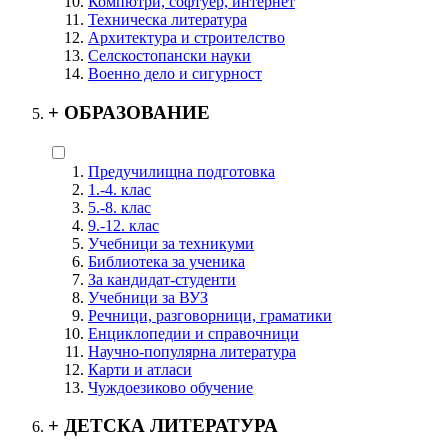
Компютри, софтуер, интернет
Техническа литература
Архитектура и строителство
Селскостопански науки
Военно дело и сигурност
+
ОБРАЗОВАНИЕ
Предучилищна подготовка
1.-4. клас
5.-8. клас
9.-12. клас
Учебници за техникуми
Библиотека за ученика
За кандидат-студенти
Учебници за ВУЗ
Речници, разговорници, граматики
Енциклопедии и справочници
Научно-популярна литература
Карти и атласи
Чуждоезиково обучение
+
ДЕТСКА ЛИТЕРАТУРА