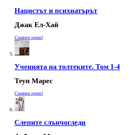
Нацистът и психиатърът
Джак Ел-Хай
Сравни цени!
Ученията на толтеките. Том 1-4
Теун Марес
Сравни цени!
Слепите слънчогледи