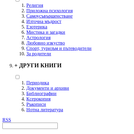
Религия
Приложна психология
Самоусъвършенстване
Източна мъдрост
Езотерика
Мистика и загадки
Астрология
Любовно изкуство
Спорт, туризъм и пътеводители
За родители
+
ДРУГИ КНИГИ
Периодика
Документи и архиви
Библиографии
Ксерокопия
Ръкописи
Нотна литература
RSS